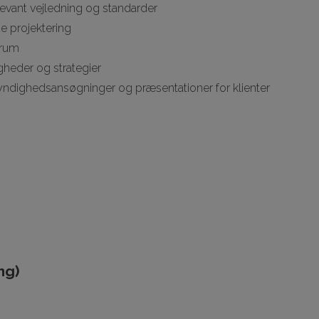
elevant vejledning og standarder
e projektering
erum
heder og strategier
yndighedsansøgninger og præsentationer for klienter
ng)