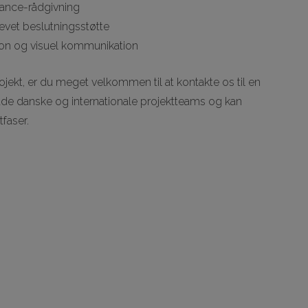
mance-rådgivning
vet beslutningsstøtte
tion og visuel kommunikation
rojekt, er du meget velkommen til at kontakte os til en
 både danske og internationale projektteams og kan
tfaser.