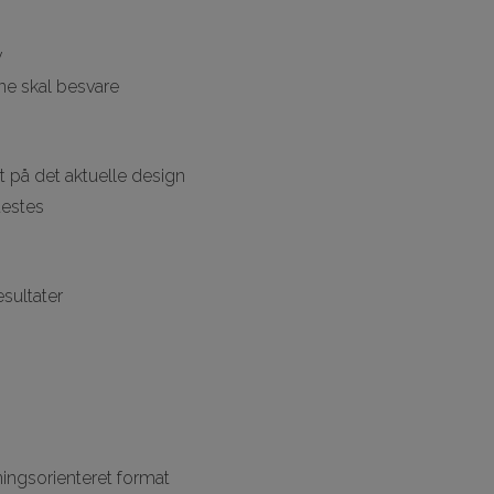
v
ne skal besvare
 på det aktuelle design
testes
sultater
tningsorienteret format