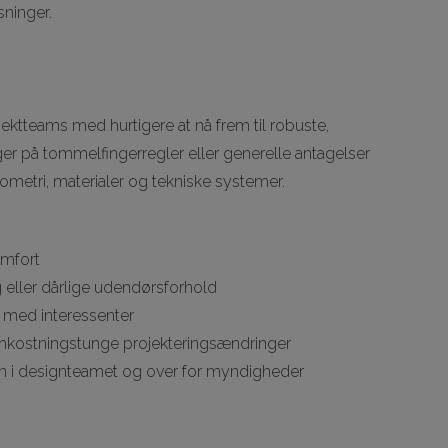
ninger.
ektteams med hurtigere at nå frem til robuste,
ger på tommelfingerregler eller generelle antagelser
ometri, materialer og tekniske systemer.
:
omfort
g eller dårlige udendørsforhold
g med interessenter
omkostningstunge projekteringsændringer
ion i designteamet og over for myndigheder