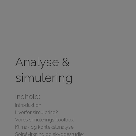
Analyse &
simulering
Indhold:
Introduktion
Hvorfor simulering?
Vores simulerings-toolbox
Klima- og kontekstanalyse
Solpåvirkning og skyggestudier