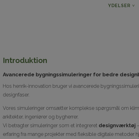
YDELSER
Introduktion
Avancerede bygningssimuleringer for bedre design
Hos henrik-innovation bruger vi avancerede bygningssimulering
designfaser.
Vores simuleringer omsætter komplekse spørgsmål om klima, e
arkitekter, ingeniører og bygherrer.
Vi betragter simuleringer som et integreret
designværktøj
–
erfaring fra mange projekter med fleksible digitale metoder hj