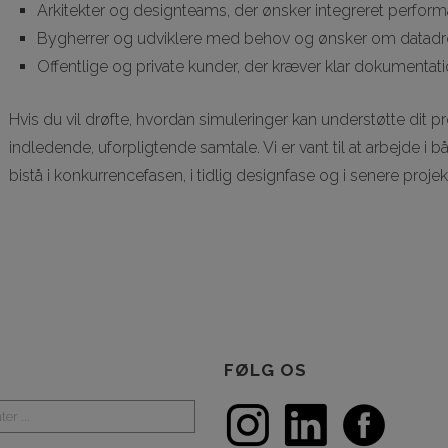
Arkitekter og designteams, der ønsker integreret perfor
Bygherrer og udviklere med behov og ønsker om datadre
Offentlige og private kunder, der kræver klar dokumenta
Hvis du vil drøfte, hvordan simuleringer kan understøtte dit p
indledende, uforpligtende samtale. Vi er vant til at arbejde i
bistå i konkurrencefasen, i tidlig designfase og i senere projek
FØLG OS