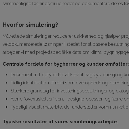
sammenligne løsningsmuligheder og dokumentere deres løs
Hvorfor simulering?
Målrettede simuleringer reducerer usikkerhed og hjælper proj
veldokumenterede løsninger. I stedet for at basere beslutnin
arbejder vi med projektspecifikke data om klima, bygningsge
Centrale fordele for bygherrer og kunder omfatter
Dokumenteret opfyldelse af krav til dagslys, energi og k
Tidlig identifikation af risici som overophedning, blændin
Stærkere grundlag for investeringsbeslutninger og dialo
Færre “overraskelser” sent i designprocessen og færre 
Tydeligt visuelt materiale, der understøtter kommunikat
Typiske resultater af vores simuleringsarbejde: