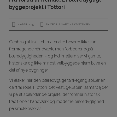
KONTAKT
byggeprojekt i Tottori
2. APRIL 2025
BY
CECILIE MARTINE KRISTENSEN
I
Genbrug af kvalitetsmaterialer bevarer ikke kun
I
fremragende håndværk, men forbedrer også
bæredygtigheden – og ind imellem ser vi gamle,
I
historiske og ikke mindst velbyggede hjem blive en
I
del af nye bygninger.
Vi elsker, når den bæredygtige tankegang spiller en
central rolle. I Tottori, det vestlige Japan, samarbejder
vi på et spændende projekt, der forener historisk,
traditionelt håndværk og moderne bæredygtighed
I
på smukkeste vis.