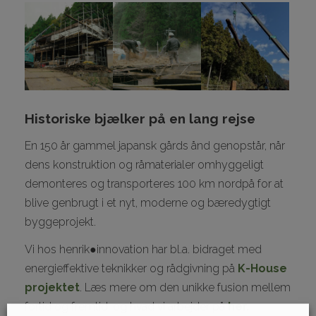
I
Historiske bjælker på en lang rejse
I
En 150 år gammel japansk gårds ånd genopstår, når
dens konstruktion og råmaterialer omhyggeligt
demonteres og transporteres 100 km nordpå for at
I
blive genbrugt i et nyt, moderne og bæredygtigt
byggeprojekt.
Vi hos henrik●innovation har bl.a. bidraget med
I
energieffektive teknikker og rådgivning på
K-House
projektet
. Læs mere om den unikke fusion mellem
fortid og fremtid, og hvad vi arbejder på
her.