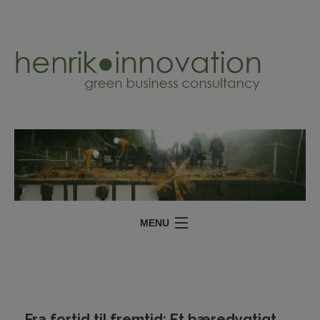
MENU
YDELSER
PROJEKTER
OM
Fra fortid til fremtid: Et bæredygtigt