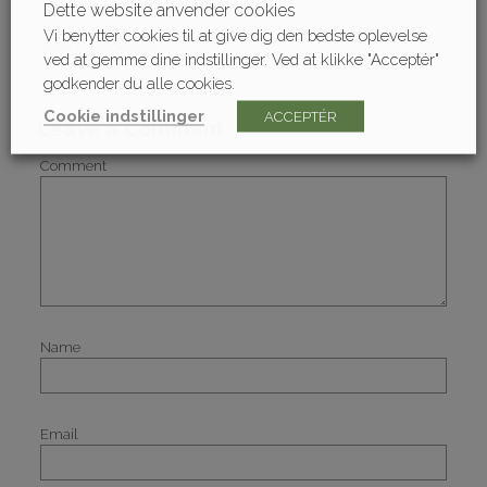
Dette website anvender cookies
Vi benytter cookies til at give dig den bedste oplevelse
Post Categories
Projektbeskrivelse
ved at gemme dine indstillinger. Ved at klikke "Acceptér"
godkender du alle cookies.
Cookie indstillinger
ACCEPTÉR
Leave a Comment
Comment
Name
Email