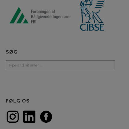
SØG
FØLG OS