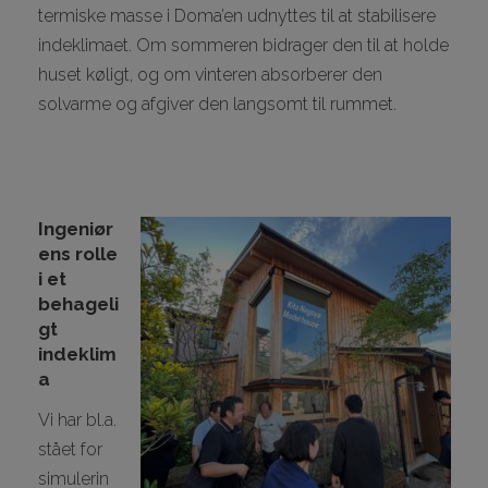
termiske masse i Doma’en udnyttes til at stabilisere
indeklimaet. Om sommeren bidrager den til at holde
huset køligt, og om vinteren absorberer den
solvarme og afgiver den langsomt til rummet.
Ingeniør
ens rolle
i et
behageli
gt
indeklim
a
Vi har bl.a.
stået for
simulerin