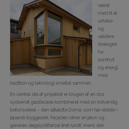
været
I
med til at
udvikle
og
validere
strategier
for
I
komfort
og energi,
med
I
tradition og teknologi smeltet sammen.
En central del af projektet er brugen af en stor
sydvendt glasfacade kombineret med en indvendig
I
betonsokkel – den såkaldte
Doma
, som har rødder i
japansk byggeskik. Facaden sikrer en jævn og
generøs dagslystilførsel året rundt, mens den