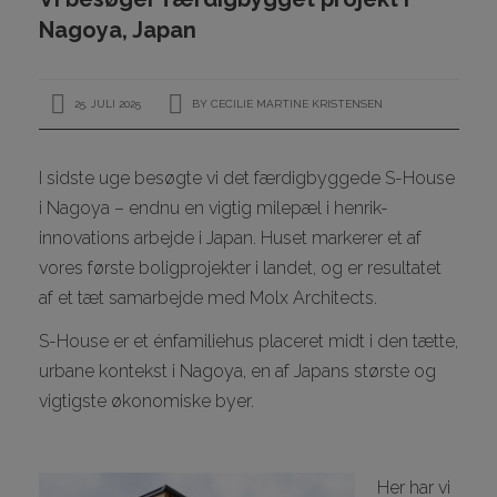
KONTAKT
Nagoya, Japan
25. JULI 2025
BY
CECILIE MARTINE KRISTENSEN
I
I sidste uge besøgte vi det færdigbyggede S-House
I
i Nagoya – endnu en vigtig milepæl i henrik-
innovations arbejde i Japan. Huset markerer et af
I
vores første boligprojekter i landet, og er resultatet
I
af et tæt samarbejde med Molx Architects.
S-House er et énfamiliehus placeret midt i den tætte,
urbane kontekst i Nagoya, en af Japans største og
vigtigste økonomiske byer.
I
Her har vi