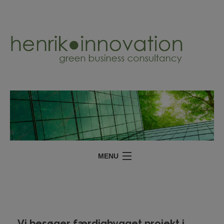
MENU
YDELSER
PROJEKTER
OM
Vi besøger færdigbygget projekt i